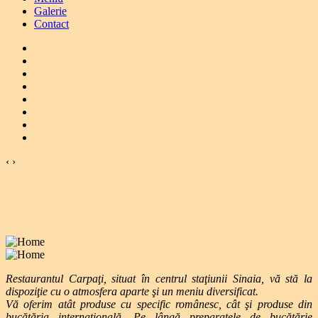
Galerie
Contact
‹
›
Restaurantul Carpaţi, situat în centrul staţiunii Sinaia, vă stă la
dispoziţie cu o atmosfera aparte şi un meniu diversificat.
Vă oferim atât produse cu specific românesc, cât şi produse din
bucătăria internaţională. Pe lângă preparatele de bucătărie