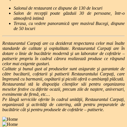
Salonul de restaurant ce dispune de 130 de locuri
Salon de recepţii poate găzduii 30 de persoane, într-o
atmosferă intimă
Terasa, cu vedere panoramică spre masivul Bucegi, dispune
de 50 locuri
Restaurantul Carpaţi are ca deziderat respectarea celor mai înalte
standarde de calitate şi ospitalitate. Restaurantul Carpaţi are în
dotare o linie de bucătărie modernă şi un laborator de cofetărie –
patiserie propriu în cadrul cărora realizează produse ce răspund
celor mai exigente gusturi.
Calitate şi bunul gust al produselor sunt asigurate şi garantate de
către bucătarii, cofetarii şi patiserii Restaurantului Carpaţi, care
împreună cu barmanii, ospătarii şi picolii oferă o ambianţă plăcută.
Restaurantul stă la dispoziţia clienţilor săi pentru organizarea
meselor festive cu diferite ocazii, precum zile de naştere, aniversari,
evenimente de firmă, etc…
Pe lângă serviciile oferite în cadrul unităţii, Restaurantul Carpaţi,
organizează şi activităţi de catering, atât pentru preparatele de
bucătărie cât şi pentru produsele de cofetărie – patiserie.