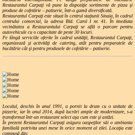
Restaurantul Carpaţi vă pune la dispoziţie sortimente de pizza şi
produse de cofetărie – patiserie, într-o gamă diversificată.
Restaurantul Carpaţi este situat în centrul staţiunii Sinaia, în cadrul
centrului comercial, la adresa Bld. Carol I nr. 41. În imediata
vecinătatea a Restaurantului Carpaţi se află o parcare pentru
autovehicule cu o capacitate de peste 30 locuri.
Pe lângă serviciile oferite în cadrul unităţii, Restaurantul Carpaţi,
organizează şi activităţi de catering, atât pentru preparatele de
bucătărie cât şi pentru produsele de cofetărie – patiserie.
Localul, deschis în anul 1991, a pornit la drum cu o unitate de
pizzerie, iar în anul 2014, după lucrări ample de modernizare, s-a
transformat într-un restaurant select aşa cum este şi astăzi.
În prezent Restaurantul Carpaţi asigura oaspeţilor săi o ambianta
familială potrivita unei mese în orice moment al zilei. Locaţia este
compusă din: